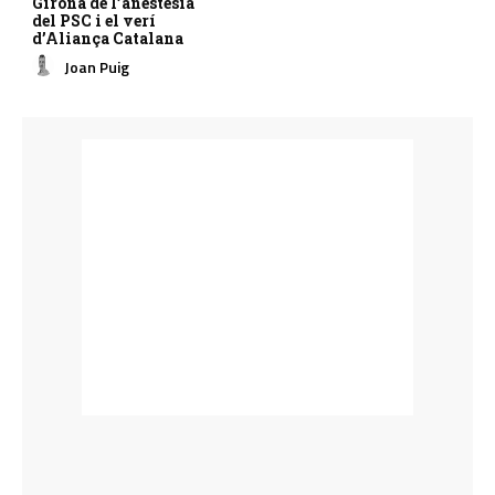
Girona de l’anestèsia
del PSC i el verí
d’Aliança Catalana
Joan Puig