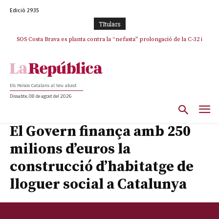
Edició 2935
TItulars
SOS Costa Brava es planta contra la “nefasta” prolongació de la C-32 i
n’exigeix la retirada immediata
Els Països Catalans al teu abast
Dissabte, 08 de agost del 2026
El Govern finança amb 250
milions d’euros la
construcció d’habitatge de
lloguer social a Catalunya