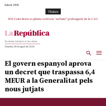
Edició 2935
TItulars
SOS Costa Brava es planta contra la “nefasta” prolongació de la C-32 i
La memòria viva de Josep Sunyol uneix l’esport i la cultura en un emotiu
homenatge a Guadarrama pel seu 90è aniversari
n’exigeix la retirada immediata
Els Països Catalans al teu abast
Dissabte, 08 de agost del 2026
El govern espanyol aprova
un decret que traspassa 6,4
MEUR a la Generalitat pels
nous jutjats