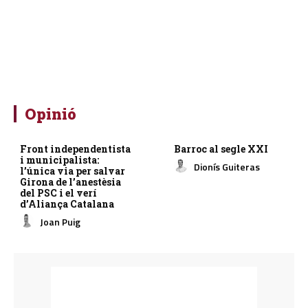
Opinió
Front independentista
Barroc al segle XXI
i municipalista:
Dionís Guiteras
l’única via per salvar
Girona de l’anestèsia
del PSC i el verí
d’Aliança Catalana
Joan Puig