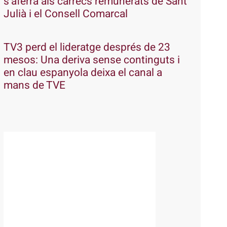
s’aferra als càrrecs remunerats de Sant
Julià i el Consell Comarcal
TV3 perd el lideratge després de 23
mesos: Una deriva sense continguts i
en clau espanyola deixa el canal a
mans de TVE