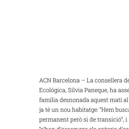
ACN Barcelona – La consellera de 
Ecològica, Sílvia Paneque, ha ass
família desnonada aquest matí al 
ja té un nou habitatge: “Hem bus
permanent però si de transició”, i
“s’han d’assegurar els criteris d’e