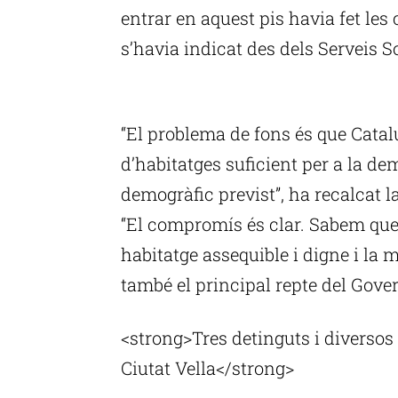
entrar en aquest pis havia fet les c
s’havia indicat des dels Serveis S
P
“El problema de fons és que Cata
d’habitatges suficient per a la d
demogràfic previst”, ha recalcat la
“El compromís és clar. Sabem que 
habitatge assequible i digne i la mi
també el principal repte del Gove
<strong>Tres detinguts i diversos
Ciutat Vella</strong>