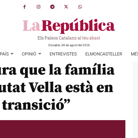
Els Països Catalans al teu abast
Dissabte, 08 de agost del 2026
PAÍS
OPINIÓ
ENTREVISTES
ELMONCASTELLER
MÉ
ra que la família
tat Vella està en
 transició”