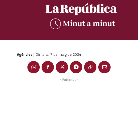
Agències
Dimarts, 7 de maig de 2024
|
- Publicitat -