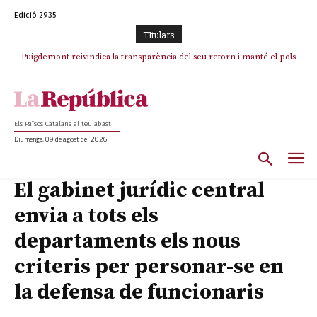
Edició 2935
TItulars
Puigdemont reivindica la transparència del seu retorn i manté el pols
ferm per la plena llibertat dels encausats
Els Països Catalans al teu abast
Diumenge, 09 de agost del 2026
El gabinet jurídic central
envia a tots els
departaments els nous
criteris per personar-se en
la defensa de funcionaris