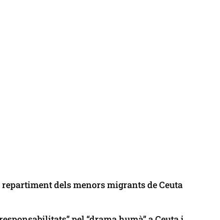
l repartiment dels menors migrants de Ceuta
responsabilitats” pel “drama humà” a Ceuta i