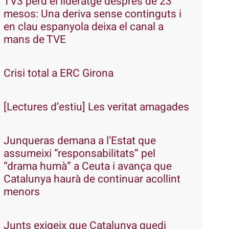
TV3 perd el lideratge després de 23
mesos: Una deriva sense continguts i
en clau espanyola deixa el canal a
mans de TVE
Crisi total a ERC Girona
[Lectures d’estiu] Les veritat amagades
Junqueras demana a l’Estat que
assumeixi “responsabilitats” pel
“drama humà” a Ceuta i avança que
Catalunya haurà de continuar acollint
menors
Junts exigeix que Catalunya quedi