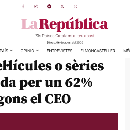
Els Països Catalans al teu abast
Dijous, 06 de agost del 2026
PAÍS
OPINIÓ
ENTREVISTES
ELMONCASTELLER
MÉ
l·lícules o sèries
rida per un 62%
egons el CEO