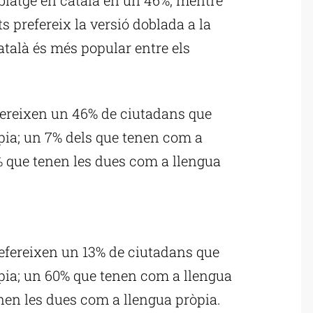
 prefereix la versió doblada a la
atalà és més popular entre els
efereixen un 46% de ciutadans que
pia; un 7% dels que tenen com a
6% que tenen les dues com a llengua
ublicitat
prefereixen un 13% de ciutadans que
òpia; un 60% que tenen com a llengua
enen les dues com a llengua pròpia.