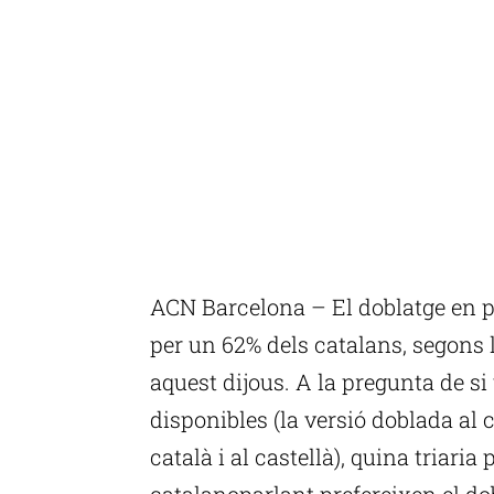
ACN Barcelona – El doblatge en pel
per un 62% dels catalans, segons 
aquest dijous. A la pregunta de s
disponibles (la versió doblada al c
català i al castellà), quina triaria 
catalanoparlant prefereixen el do