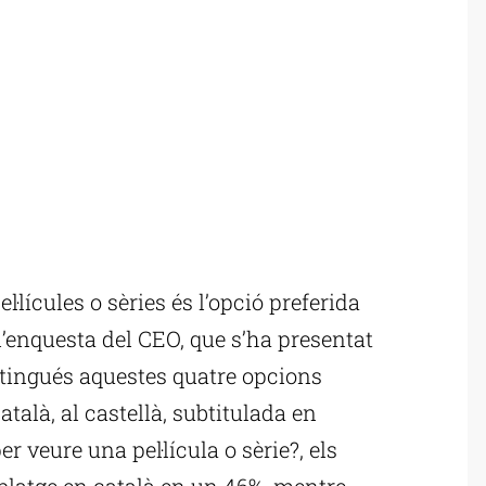
·lícules o sèries és l’opció preferida
l’enquesta del CEO, que s’ha presentat
i tingués aquestes quatre opcions
atalà, al castellà, subtitulada en
per veure una pel·lícula o sèrie?, els
blatge en català en un 46%, mentre