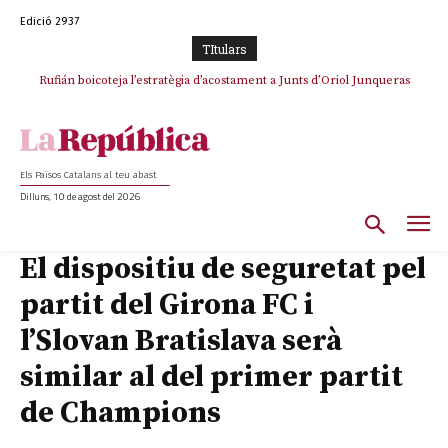
Edició 2937
TItulars
Rufián boicoteja l’estratègia d’acostament a Junts d’Oriol Junqueras
Els Països Catalans al teu abast
Dilluns, 10 de agost del 2026
El dispositiu de seguretat pel
partit del Girona FC i
l’Slovan Bratislava serà
similar al del primer partit
de Champions