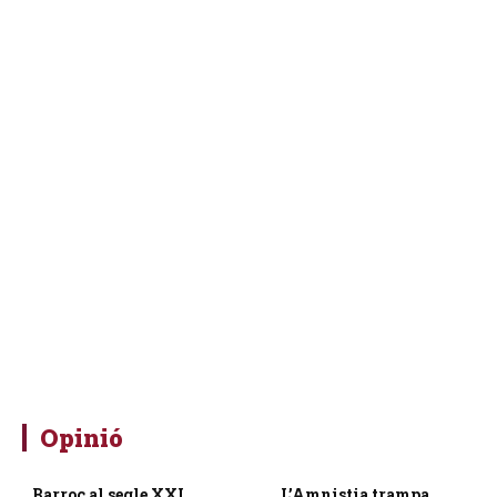
Opinió
Barroc al segle XXI
L’Amnistia trampa