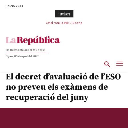
Edició 2933
TItulars
Crisi total a ERC Girona
Els Països Catalans al teu abast
Dijous, 06 de agost del 2026
El decret d’avaluació de l’ESO
no preveu els exàmens de
recuperació del juny