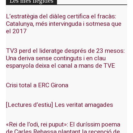
Les més llegides
L’estratègia del diàleg certifica el fracàs:
Catalunya, més intervinguda i sotmesa que
el 2017
TV3 perd el lideratge després de 23 mesos:
Una deriva sense continguts i en clau
espanyola deixa el canal a mans de TVE
Crisi total a ERC Girona
[Lectures d’estiu] Les veritat amagades
«Rei de l’odi, rei puput»: El duríssim poema
de Carles Rebassa plantant la recepció de