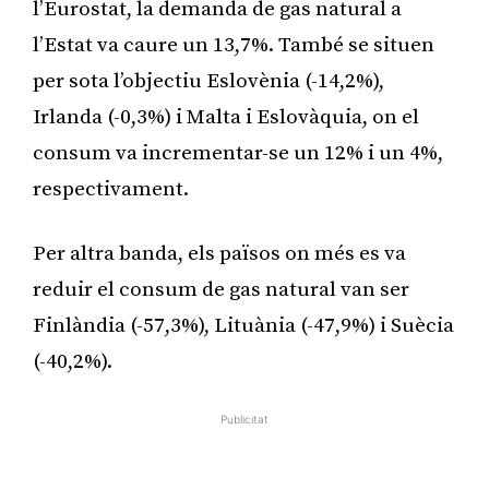
l’Eurostat, la demanda de gas natural a
l’Estat va caure un 13,7%. També se situen
per sota l’objectiu Eslovènia (-14,2%),
Irlanda (-0,3%) i Malta i Eslovàquia, on el
consum va incrementar-se un 12% i un 4%,
respectivament.
Per altra banda, els països on més es va
reduir el consum de gas natural van ser
Finlàndia (-57,3%), Lituània (-47,9%) i Suècia
(-40,2%).
Publicitat