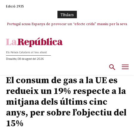
Edició 2935
TItulars
Portugal acusa Espanya de provocar un “efecte crida” massiu per la seva
El col·lapse de l’operació de Marc Puigtió a Girona: desbandada de
l’oportunisme i fracàs de ‘Militància Decidim’
“manca de regulació” migratòria
Els Països Catalans al teu abast
Dissabte, 08 de agost del 2026
El consum de gas a la UE es
redueix un 19% respecte a la
mitjana dels últims cinc
anys, per sobre l’objectiu del
15%