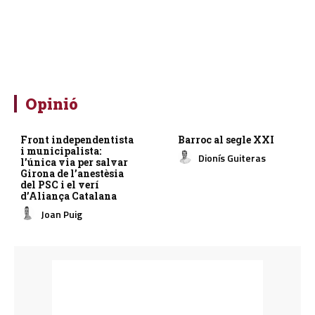
Opinió
Front independentista
Barroc al segle XXI
i municipalista:
Dionís Guiteras
l’única via per salvar
Girona de l’anestèsia
del PSC i el verí
d’Aliança Catalana
Joan Puig