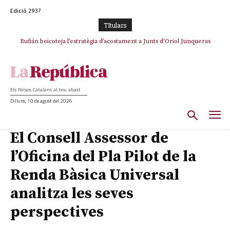
Edició 2937
TItulars
Rufián boicoteja l’estratègia d’acostament a Junts d’Oriol Junqueras
Rufián dinamita la unitat independentista amb un atac frontal al retorn
de Puigdemont
Els Països Catalans al teu abast
Dilluns, 10 de agost del 2026
El Consell Assessor de
l’Oficina del Pla Pilot de la
Renda Bàsica Universal
analitza les seves
perspectives