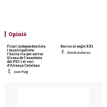
Opinió
Front independentista
Barroc al segle XXI
i municipalista:
Dionís Guiteras
l’única via per salvar
Girona de l’anestèsia
del PSC i el verí
d’Aliança Catalana
Joan Puig