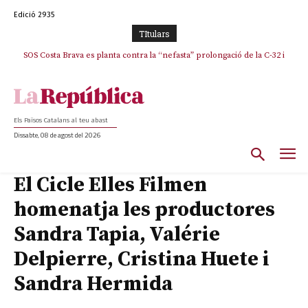
Edició 2935
TItulars
SOS Costa Brava es planta contra la “nefasta” prolongació de la C-32 i
n’exigeix la retirada immediata
Els Països Catalans al teu abast
Dissabte, 08 de agost del 2026
El Cicle Elles Filmen
homenatja les productores
Sandra Tapia, Valérie
Delpierre, Cristina Huete i
Sandra Hermida