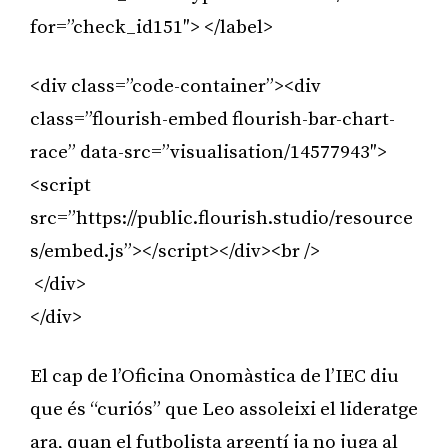
for=”check_id151″> </label>
<div class=”code-container”><div
class=”flourish-embed flourish-bar-chart-
race” data-src=”visualisation/14577943″>
<script
src=”https://public.flourish.studio/resource
s/embed.js”></script></div><br />
</div>
</div>
El cap de l’Oficina Onomàstica de l’IEC diu
que és “curiós” que Leo assoleixi el lideratge
ara, quan el futbolista argentí ja no juga al