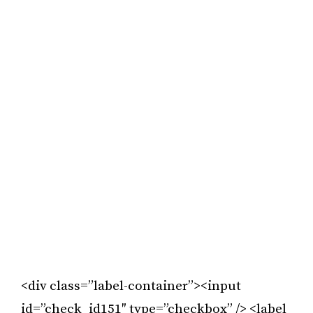
<div class=”label-container”><input
id=”check_id151″ type=”checkbox” /> <label