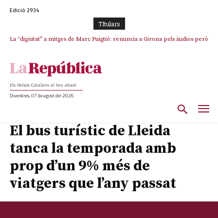
Edició 2934
TItulars
La “dignitat” a mitges de Marc Puigtió: renuncia a Girona pels àudios però
s’aferra als càrrecs remunerats de Sant Julià i el Consell Comarcal
Els Països Catalans al teu abast
Divendres, 07 de agost del 2026
El bus turístic de Lleida
tanca la temporada amb
prop d’un 9% més de
viatgers que l’any passat