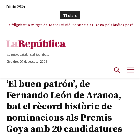
Edició 2934
TItulars
La “dignitat” a mitges de Marc Puigtió: renuncia a Girona pels àudios però
Junts exigeix que Catalunya quedi “fora” del repartiment dels menors
s’aferra als càrrecs remunerats de Sant Julià i el Consell Comarcal
migrants de Ceuta
Els Països Catalans al teu abast
Divendres, 07 de agost del 2026
‘El buen patrón’, de
Fernando León de Aranoa,
bat el rècord històric de
nominacions als Premis
Goya amb 20 candidatures