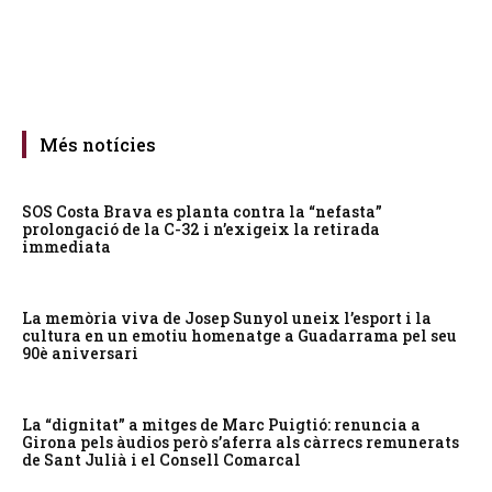
Més notícies
SOS Costa Brava es planta contra la “nefasta”
prolongació de la C-32 i n’exigeix la retirada
immediata
La memòria viva de Josep Sunyol uneix l’esport i la
cultura en un emotiu homenatge a Guadarrama pel seu
90è aniversari
La “dignitat” a mitges de Marc Puigtió: renuncia a
Girona pels àudios però s’aferra als càrrecs remunerats
de Sant Julià i el Consell Comarcal