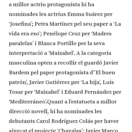
a millor actriu protagonista hi ha
nominades les actrius Emma Suárez per
‘Josefina’; Petra Martínez pel seu paper a ‘La
vida era eso’; Penélope Cruz per ‘Madres
paralelas’ i Blanca Portillo per la seva
interpretació a ‘Maixabel’. A la categoria
masculina opten a recollir el guardó Javier
Bardem pel paper protagonista d”El buen
patrón’, Javier Gutiérrez per ‘La hija’, Luis
Tosar per ‘Maixabel’ i Eduard Fernández per
‘Mediterráneo’.Quant a l’estatueta a millor
direcció novell, hi ha nominades les
debutants Carol Rodríguez Colás per haver
aixecat el projecte ‘Chavalas’; Javier Marco