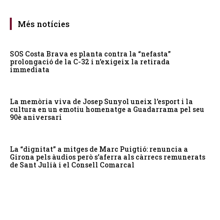
Més notícies
SOS Costa Brava es planta contra la “nefasta”
prolongació de la C-32 i n’exigeix la retirada
immediata
La memòria viva de Josep Sunyol uneix l’esport i la
cultura en un emotiu homenatge a Guadarrama pel seu
90è aniversari
La “dignitat” a mitges de Marc Puigtió: renuncia a
Girona pels àudios però s’aferra als càrrecs remunerats
de Sant Julià i el Consell Comarcal