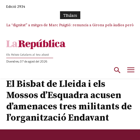
Edició 2934
TItulars
La “dignitat” a mitges de Marc Puigtió: renuncia a Girona pels àudios però
Junts exigeix que Catalunya quedi “fora” del repartiment dels menors
s’aferra als càrrecs remunerats de Sant Julià i el Consell Comarcal
migrants de Ceuta
Els Països Catalans al teu abast
Divendres, 07 de agost del 2026
El Bisbat de Lleida i els
Mossos d’Esquadra acusen
d’amenaces tres militants de
l’organització Endavant