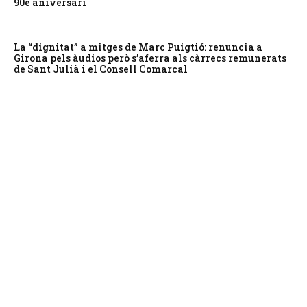
90è aniversari
La “dignitat” a mitges de Marc Puigtió: renuncia a
Girona pels àudios però s’aferra als càrrecs remunerats
de Sant Julià i el Consell Comarcal