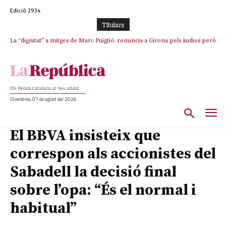
Edició 2934
TItulars
La “dignitat” a mitges de Marc Puigtió: renuncia a Girona pels àudios però
s’aferra als càrrecs remunerats de Sant Julià i el Consell Comarcal
Els Països Catalans al teu abast
Divendres, 07 de agost del 2026
El BBVA insisteix que
correspon als accionistes del
Sabadell la decisió final
sobre l’opa: “És el normal i
habitual”