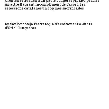
Crònica estiuenca d’un pacte congelat (4): ERC permet
un altre flagrant incompliment de l’acord, les
seleccions catalanes un cop més sacrificades
Rufián boicoteja l’estratègia d’acostament a Junts
d’Oriol Junqueras