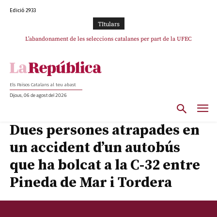
Edició 2933
TItulars
L’abandonament de les seleccions catalanes per part de la UFEC
espanyolitza l’esport del país
Els Països Catalans al teu abast
Dijous, 06 de agost del 2026
Dues persones atrapades en
un accident d’un autobús
que ha bolcat a la C-32 entre
Pineda de Mar i Tordera