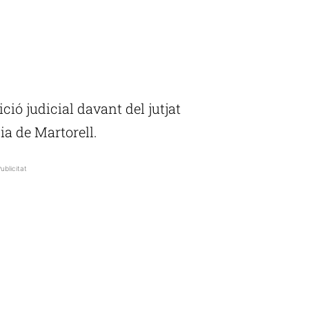
ció judicial davant del jutjat
ia de Martorell.
ublicitat