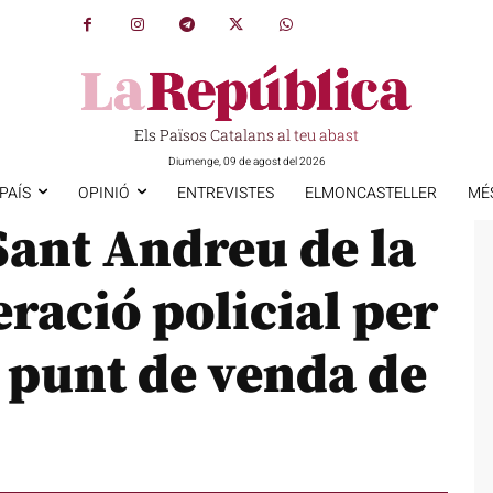
Els Països Catalans al teu abast
Diumenge, 09 de agost del 2026
PAÍS
OPINIÓ
ENTREVISTES
ELMONCASTELLER
MÉ
Sant Andreu de la
ració policial per
 punt de venda de