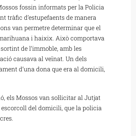
Mossos fossin informats per la Policia
fent tràfic d’estupefaents de manera
cions van permetre determinar que el
 marihuana i haixix. Això comportava
sortint de l’immoble, amb les
ació causava al veïnat. Un dels
yament d’una dona que era al domicili,
 els Mossos van sol·licitar al Jutjat
escorcoll del domicili, que la policia
cres.
ublicitat