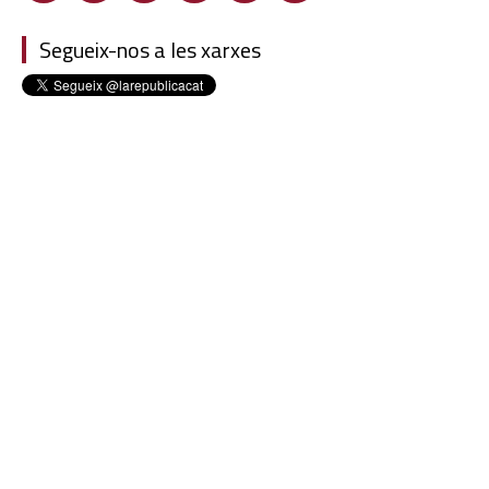
Segueix-nos a les xarxes