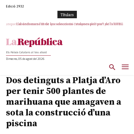
Edició 2932
TItulars
L’abandonament de les seleccions catalanes per part de la UFEC
espanyolitza l’esport del país
Els Països Catalans al teu abast
Dimecres, 05 de agost del 2026
Dos detinguts a Platja d’Aro
per tenir 500 plantes de
marihuana que amagaven a
sota la construcció d’una
piscina