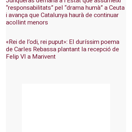
Junqueras demana a l’Estat que assumeixi
“responsabilitats” pel “drama humà” a Ceuta
i avança que Catalunya haurà de continuar
acollint menors
«Rei de l’odi, rei puput»: El duríssim poema
de Carles Rebassa plantant la recepció de
Felip VI a Marivent