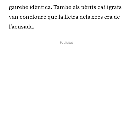
gairebé idèntica. També els pèrits cal·lígrafs
van concloure que la lletra dels xecs era de
l’acusada.
Publicitat