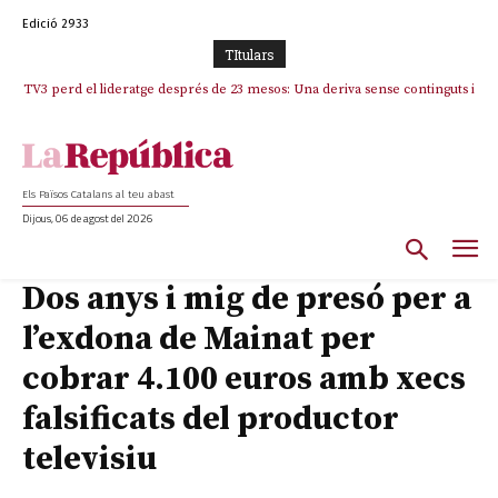
Edició 2933
TItulars
TV3 perd el lideratge després de 23 mesos: Una deriva sense continguts i
en clau espanyola deixa el canal a mans de TVE
Els Països Catalans al teu abast
Dijous, 06 de agost del 2026
Dos anys i mig de presó per a
l’exdona de Mainat per
cobrar 4.100 euros amb xecs
falsificats del productor
televisiu