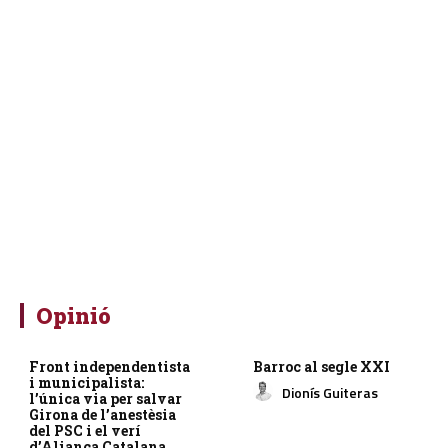
Opinió
Front independentista
Barroc al segle XXI
i municipalista:
Dionís Guiteras
l’única via per salvar
Girona de l’anestèsia
del PSC i el verí
d’Aliança Catalana