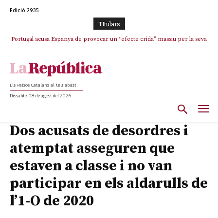
Edició 2935
TItulars
Portugal acusa Espanya de provocar un “efecte crida” massiu per la seva
El col·lapse de l’operació de Marc Puigtió a Girona: desbandada de
l’oportunisme i fracàs de ‘Militància Decidim’
“manca de regulació” migratòria
Els Països Catalans al teu abast
Dissabte, 08 de agost del 2026
Dos acusats de desordres i
atemptat asseguren que
estaven a classe i no van
participar en els aldarulls de
l’1-O de 2020