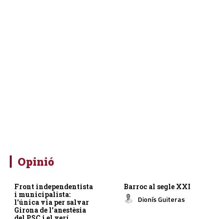
Opinió
Front independentista
Barroc al segle XXI
i municipalista:
Dionís Guiteras
l’única via per salvar
Girona de l’anestèsia
del PSC i el verí