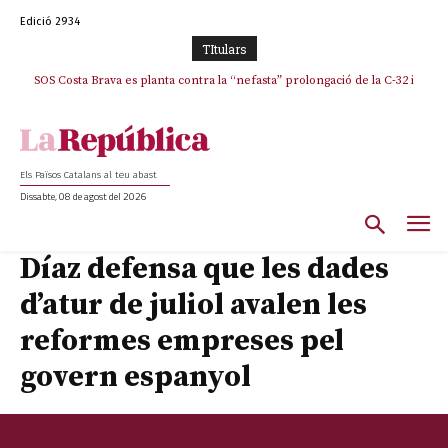
Edició 2934
TItulars
SOS Costa Brava es planta contra la “nefasta” prolongació de la C-32 i
n’exigeix la retirada immediata
Els Països Catalans al teu abast
Dissabte, 08 de agost del 2026
Díaz defensa que les dades
d’atur de juliol avalen les
reformes empreses pel
govern espanyol