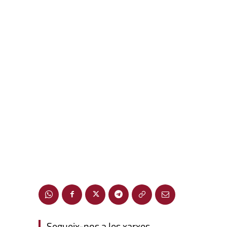
Segueix-nos a les xarxes