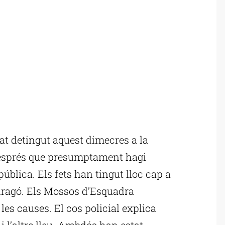
t detingut aquest dimecres a la
 després que presumptament hagi
ública. Els fets han tingut lloc cap a
 Aragó. Els Mossos d’Esquadra
 les causes. El cos policial explica
 i l’altre lleu. Ambdós han estat