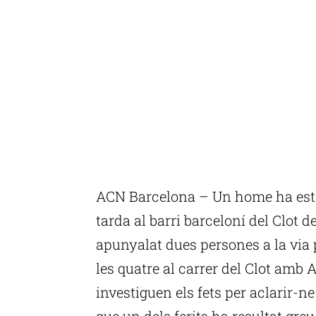
ACN Barcelona – Un home ha esta
tarda al barri barceloní del Clot
apunyalat dues persones a la via p
les quatre al carrer del Clot amb
investiguen els fets per aclarir-ne
que un dels ferits ha resultat greu