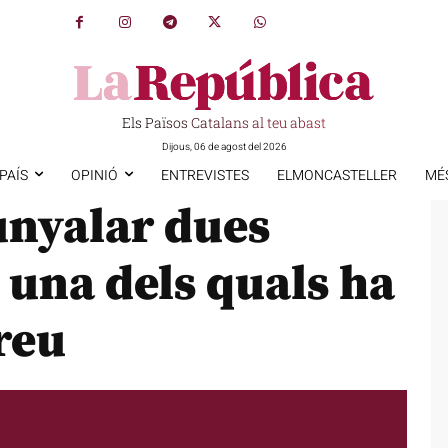
Els Països Catalans al teu abast
Dijous, 06 de agost del 2026
PAÍS
OPINIÓ
ENTREVISTES
ELMONCASTELLER
MÉ
unyalar dues
, una dels quals ha
greu