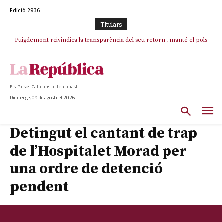
Edició 2936
TItulars
Puigdemont reivindica la transparència del seu retorn i manté el pols
ferm per la plena llibertat dels encausats
Els Països Catalans al teu abast
Diumenge, 09 de agost del 2026
Detingut el cantant de trap
de l’Hospitalet Morad per
una ordre de detenció
pendent