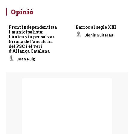
Opinió
Front independentista
Barroc al segle XXI
i municipalista:
Dionís Guiteras
l’única via per salvar
Girona de l’anestèsia
del PSC i el verí
d’Aliança Catalana
Joan Puig