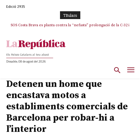
Edició 2935
TItulars
SOS Costa Brava es planta contra la “nefasta” prolongació de la C-32 i
n’exigeix la retirada immediata
Els Països Catalans al teu abast
Dissabte, 08 de agost del 2026
Detenen un home que
encastava motos a
establiments comercials de
Barcelona per robar-hi a
l’interior