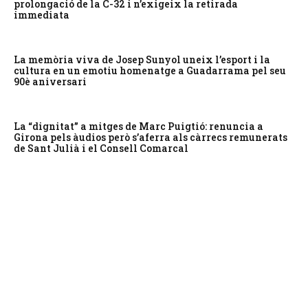
prolongació de la C-32 i n’exigeix la retirada
immediata
La memòria viva de Josep Sunyol uneix l’esport i la
cultura en un emotiu homenatge a Guadarrama pel seu
90è aniversari
La “dignitat” a mitges de Marc Puigtió: renuncia a
Girona pels àudios però s’aferra als càrrecs remunerats
de Sant Julià i el Consell Comarcal