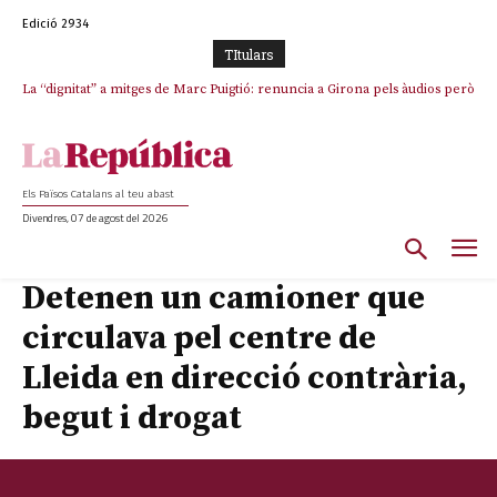
Edició 2934
TItulars
La “dignitat” a mitges de Marc Puigtió: renuncia a Girona pels àudios però
s’aferra als càrrecs remunerats de Sant Julià i el Consell Comarcal
Els Països Catalans al teu abast
Divendres, 07 de agost del 2026
Detenen un camioner que
circulava pel centre de
Lleida en direcció contrària,
begut i drogat