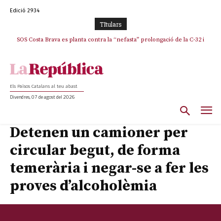
Edició 2934
TItulars
SOS Costa Brava es planta contra la “nefasta” prolongació de la C-32 i
n’exigeix la retirada immediata
Els Països Catalans al teu abast
Divendres, 07 de agost del 2026
Detenen un camioner per
circular begut, de forma
temerària i negar-se a fer les
proves d’alcoholèmia