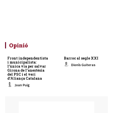
Opinió
Front independentista
Barroc al segle XXI
i municipalista:
Dionís Guiteras
l’única via per salvar
Girona de l’anestèsia
del PSC i el verí
d’Aliança Catalana
Joan Puig