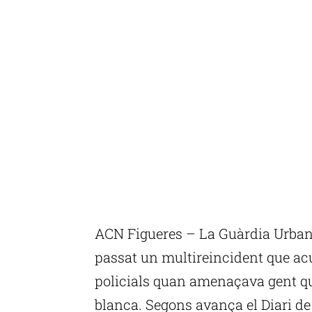
ACN Figueres – La Guàrdia Urbana
passat un multireincident que ac
policials quan amenaçava gent q
blanca. Segons avança el Diari de