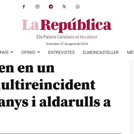
Els Països Catalans al teu abast
Divendres, 07 de agost del 2026
PAÍS
OPINIÓ
ENTREVISTES
ELMONCASTELLER
MÉ
en en un
ultireincident
nys i aldarulls a