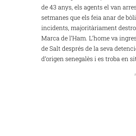
de 43 anys, els agents el van arre
setmanes que els feia anar de bòli
incidents, majoritàriament destros
Marca de l’Ham. L’home va ingress
de Salt després de la seva detenc
d’origen senegalès i es troba en si
P