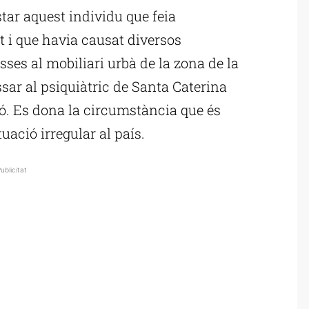
star aquest individu que feia
t i que havia causat diversos
ses al mobiliari urbà de la zona de la
ar al psiquiàtric de Santa Caterina
ió. Es dona la circumstància que és
tuació irregular al país.
ublicitat