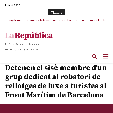
Edició 2936
TItulars
Puigdemont reivindica la transparència del seu retorn i manté el pols
ferm per la plena llibertat dels encausats
Els Països Catalans al teu abast
Diumenge, 09 de agost del 2026
Detenen el sisè membre d’un
grup dedicat al robatori de
rellotges de luxe a turistes al
Front Marítim de Barcelona