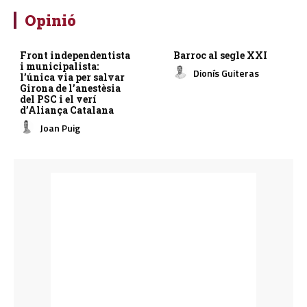
Opinió
Front independentista
Barroc al segle XXI
i municipalista:
Dionís Guiteras
l’única via per salvar
Girona de l’anestèsia
del PSC i el verí
d’Aliança Catalana
Joan Puig