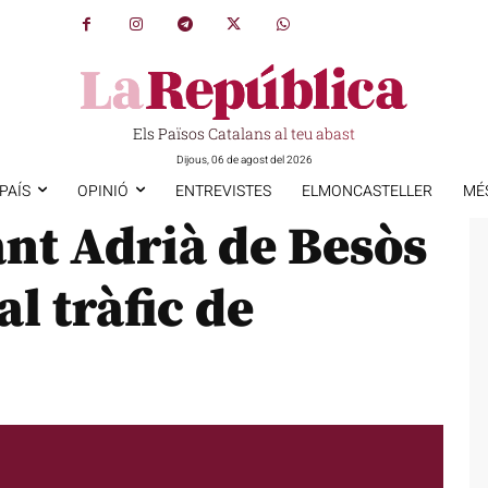
Els Països Catalans al teu abast
Dijous, 06 de agost del 2026
PAÍS
OPINIÓ
ENTREVISTES
ELMONCASTELLER
MÉ
ant Adrià de Besòs
l tràfic de