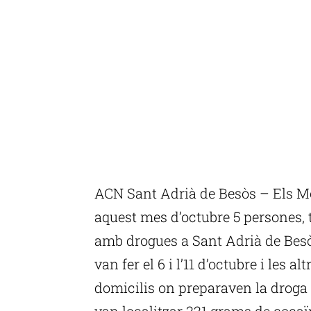
ACN Sant Adrià de Besòs – Els M
aquest mes d’octubre 5 persones, 
amb drogues a Sant Adrià de Besò
van fer el 6 i l’11 d’octubre i les 
domicilis on preparaven la droga p
van localitzar 331 grams de cocaïn