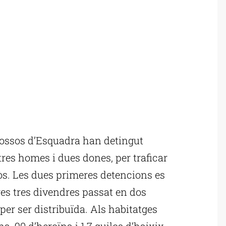
ossos d’Esquadra han detingut
tres homes i dues dones, per traficar
s. Les dues primeres detencions es
altres tres divendres passat en dos
er ser distribuïda. Als habitatges
a, 90 d’heroïna i 1,7 quilos d’haixix.