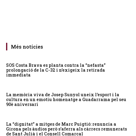
Més notícies
SOS Costa Brava es planta contra la “nefasta”
prolongació de la C-32 i n’exigeix la retirada
immediata
La memòria viva de Josep Sunyol uneix l’esport i la
cultura en un emotiu homenatge a Guadarrama pel seu
90è aniversari
La “dignitat” a mitges de Marc Puigtió: renuncia a
Girona pels àudios però s’aferra als càrrecs remunerats
de Sant Julià i el Consell Comarcal