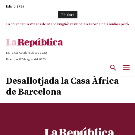
Edició 2934
TItulars
La “dignitat” a mitges de Marc Puigtió: renuncia a Girona pels àudios però
s’aferra als càrrecs remunerats de Sant Julià i el Consell Comarcal
Els Països Catalans al teu abast
Divendres, 07 de agost del 2026
Desallotjada la Casa Àfrica
de Barcelona