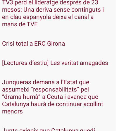
TV3 perd el lideratge després de 23
mesos: Una deriva sense continguts i
en clau espanyola deixa el canal a
mans de TVE
Crisi total a ERC Girona
[Lectures d’estiu] Les veritat amagades
Junqueras demana a l’Estat que
assumeixi “responsabilitats” pel
“drama humà” a Ceuta i avança que
Catalunya haurà de continuar acollint
menors
Junts exigeix que Catalunya quedi