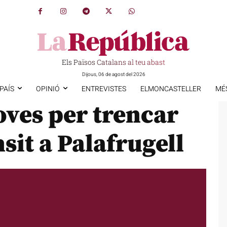
Els Països Catalans al teu abast
Dijous, 06 de agost del 2026
PAÍS
OPINIÓ
ENTREVISTES
ELMONCASTELLER
MÉ
oves per trencar
sit a Palafrugell