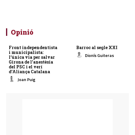
Opinió
Front independentista
Barroc al segle XXI
i municipalista:
Dionís Guiteras
l’única via per salvar
Girona de l’anestèsia
del PSC i el verí
d’Aliança Catalana
Joan Puig