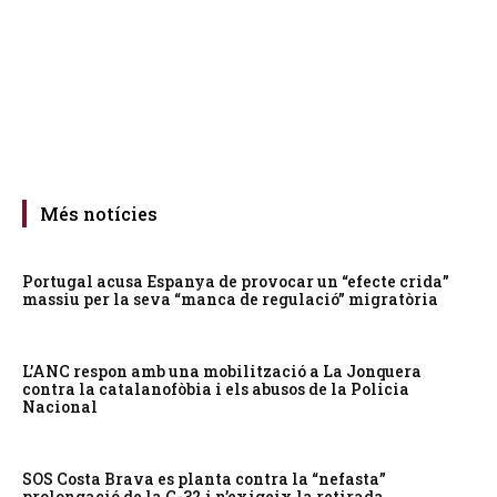
Més notícies
Portugal acusa Espanya de provocar un “efecte crida”
massiu per la seva “manca de regulació” migratòria
L’ANC respon amb una mobilització a La Jonquera
contra la catalanofòbia i els abusos de la Policia
Nacional
SOS Costa Brava es planta contra la “nefasta”
prolongació de la C-32 i n’exigeix la retirada