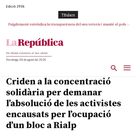
Edició 2936
TItulars
Puigdemont reivindica la transparència del seu retorn i manté el pols
Portugal acusa Espanya de provocar un “efecte crida” massiu per la seva
ferm per la plena llibertat dels encausats
“manca de regulació” migratòria
Els Països Catalans al teu abast
Diumenge, 09 de agost del 2026
Criden a la concentració
solidària per demanar
l’absolució de les activistes
encausats per l’ocupació
d’un bloc a Rialp