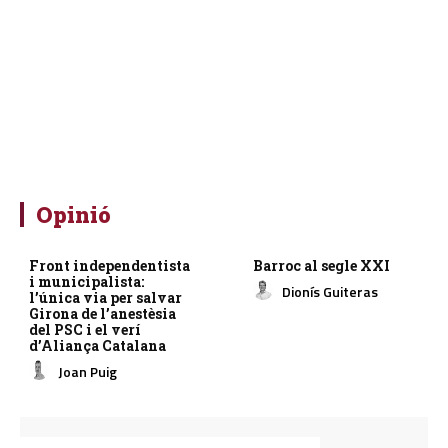
Opinió
Front independentista
Barroc al segle XXI
i municipalista:
Dionís Guiteras
l’única via per salvar
Girona de l’anestèsia
del PSC i el verí
d’Aliança Catalana
Joan Puig