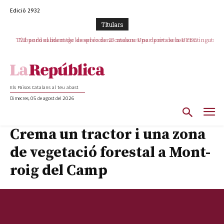
Edició 2932
TItulars
TV3 perd el lideratge després de 23 mesos: Una deriva sense continguts i
L’abandonament de les seleccions catalanes per part de la UFEC
en clau espanyola deixa el canal a mans de TVE
espanyolitza l’esport del país
Els Països Catalans al teu abast
Dimecres, 05 de agost del 2026
Crema un tractor i una zona
de vegetació forestal a Mont-
roig del Camp