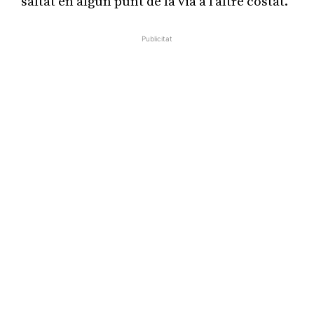
saltat en algun punt de la via a l’altre costat.
Publicitat