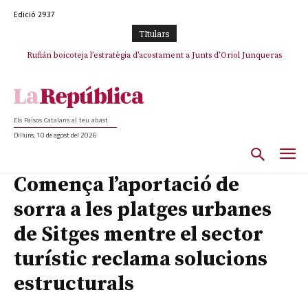
Edició 2937
TItulars
Rufián boicoteja l’estratègia d’acostament a Junts d’Oriol Junqueras
Rufián dinamita la unitat independentista amb un atac frontal al retorn
de Puigdemont
Els Països Catalans al teu abast
Dilluns, 10 de agost del 2026
Comença l’aportació de
sorra a les platges urbanes
de Sitges mentre el sector
turístic reclama solucions
estructurals