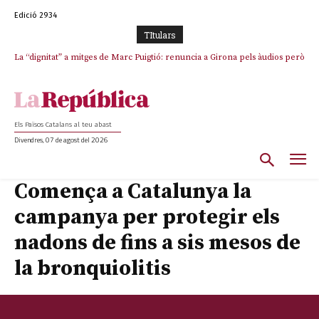
Edició 2934
TItulars
La “dignitat” a mitges de Marc Puigtió: renuncia a Girona pels àudios però
Junts exigeix que Catalunya quedi “fora” del repartiment dels menors
s’aferra als càrrecs remunerats de Sant Julià i el Consell Comarcal
migrants de Ceuta
Els Països Catalans al teu abast
Divendres, 07 de agost del 2026
Comença a Catalunya la
campanya per protegir els
nadons de fins a sis mesos de
la bronquiolitis