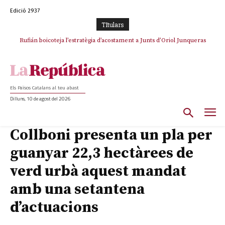
Edició 2937
TItulars
Rufián boicoteja l’estratègia d’acostament a Junts d’Oriol Junqueras
Els Països Catalans al teu abast
Dilluns, 10 de agost del 2026
Collboni presenta un pla per
guanyar 22,3 hectàrees de
verd urbà aquest mandat
amb una setantena
d’actuacions