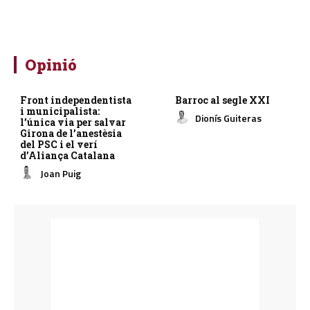
Opinió
Front independentista
Barroc al segle XXI
i municipalista:
Dionís Guiteras
l’única via per salvar
Girona de l’anestèsia
del PSC i el verí
d’Aliança Catalana
Joan Puig