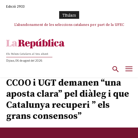
Edició 2933
TItulars
TV3 perd el lideratge després de 23 mesos: Una deriva sense continguts i
L’abandonament de les seleccions catalanes per part de la UFEC
en clau espanyola deixa el canal a mans de TVE
espanyolitza l’esport del país
Els Països Catalans al teu abast
Dijous, 06 de agost del 2026
CCOO i UGT demanen “una
aposta clara” pel diàleg i que
Catalunya recuperi ” els
grans consensos”