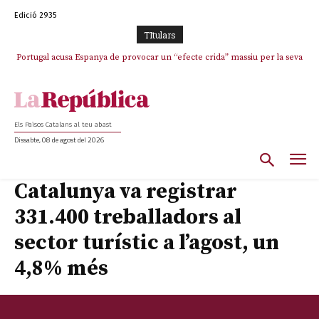
Edició 2935
TItulars
Portugal acusa Espanya de provocar un “efecte crida” massiu per la seva
El col·lapse de l’operació de Marc Puigtió a Girona: desbandada de
l’oportunisme i fracàs de ‘Militància Decidim’
“manca de regulació” migratòria
Els Països Catalans al teu abast
Dissabte, 08 de agost del 2026
Catalunya va registrar
331.400 treballadors al
sector turístic a l’agost, un
4,8% més