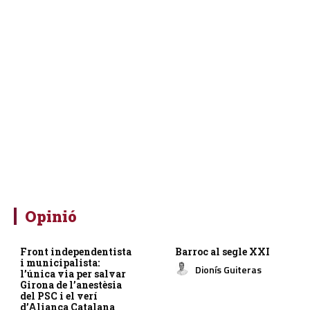
Opinió
Front independentista
Barroc al segle XXI
i municipalista:
Dionís Guiteras
l’única via per salvar
Girona de l’anestèsia
del PSC i el verí
d’Aliança Catalana