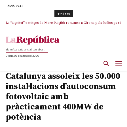
Edició 2933
TItulars
La “dignitat” a mitges de Marc Puigtió: renuncia a Girona pels àudios però
s’aferra als càrrecs remunerats de Sant Julià i el Consell Comarcal
Els Països Catalans al teu abast
Dijous, 06 de agost del 2026
Catalunya assoleix les 50.000
instal·lacions d’autoconsum
fotovoltaic amb
pràcticament 400MW de
potència