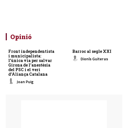
Opinió
Front independentista
Barroc al segle XXI
i municipalista:
Dionís Guiteras
l’única via per salvar
Girona de l’anestèsia
del PSC i el verí
d’Aliança Catalana
Joan Puig