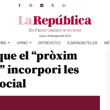
Els Països Catalans al teu abast
Dijous, 06 de agost del 2026
PAÍS
OPINIÓ
ENTREVISTES
ELMONCASTELLER
MÉ
que el “pròxim
 incorpori les
ocial