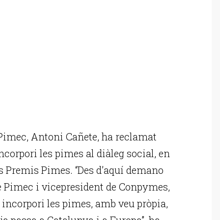
Pimec, Antoni Cañete, ha reclamat
corpori les pimes al diàleg social, en
els Premis Pimes. “Des d’aquí demano
 Pimec i vicepresident de Conpymes,
n incorpori les pimes, amb veu pròpia,
 ja passa a Catalunya i a Europa”, ha