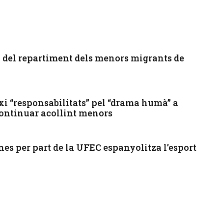
” del repartiment dels menors migrants de
i “responsabilitats” pel “drama humà” a
continuar acollint menors
es per part de la UFEC espanyolitza l’esport