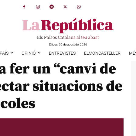
Els Països Catalans al teu abast
Dijous, 06 de agost del 2026
PAÍS
OPINIÓ
ENTREVISTES
ELMONCASTELLER
MÉ
fer un “canvi de
ctar situacions de
scoles