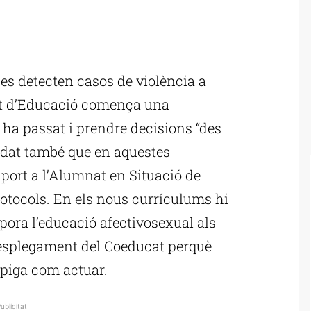
ublicitat
 es detecten casos de violència a
nt d’Educació comença una
è ha passat i prendre decisions “des
rdat també que en aquestes
uport a l’Alumnat en Situació de
rotocols. En els nous currículums hi
pora l’educació afectivosexual als
 desplegament del Coeducat perquè
àpiga com actuar.
ublicitat