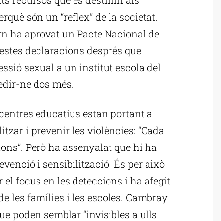
rquè són un “reflex” de la societat.
rn ha aprovat un Pacte Nacional de
estes declaracions després que
ssió sexual a un institut escola del
edir-ne dos més.
entres educatius estan portant a
itzar i prevenir les violències: “Cada
ions”. Però ha assenyalat que hi ha
venció i sensibilització. És per això
el focus en les deteccions i ha afegit
 de les famílies i les escoles. Cambray
ue poden semblar “invisibles a ulls