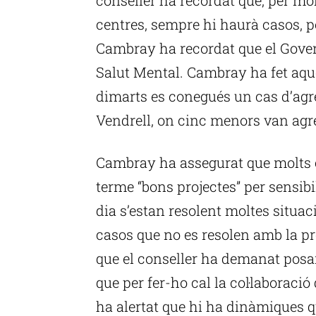
centres, sempre hi haurà casos, pe
Cambray ha recordat que el Gove
Salut Mental. Cambray ha fet aqu
dimarts es conegués un cas d’agre
Vendrell, on cinc menors van agr
Cambray ha assegurat que molts c
terme “bons projectes” per sensibil
dia s’estan resolent moltes situac
casos que no es resolen amb la pre
que el conseller ha demanat posar 
que per fer-ho cal la col·laboració
ha alertat que hi ha dinàmiques q