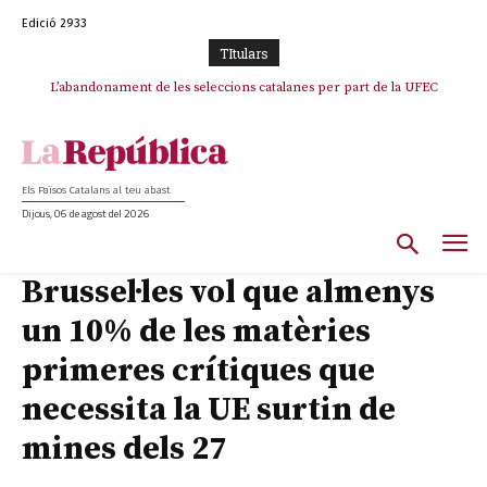
Edició 2933
TItulars
L’abandonament de les seleccions catalanes per part de la UFEC
espanyolitza l’esport del país
Els Països Catalans al teu abast
Dijous, 06 de agost del 2026
Brussel·les vol que almenys
un 10% de les matèries
primeres crítiques que
necessita la UE surtin de
mines dels 27