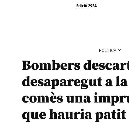
Edició 2934
POLÍTICA
Bombers descart
desaparegut a la 
comès una impru
que hauria patit