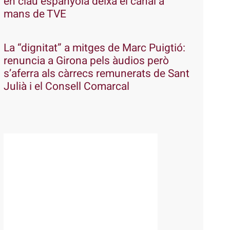
en clau espanyola deixa el canal a
mans de TVE
La “dignitat” a mitges de Marc Puigtió:
renuncia a Girona pels àudios però
s’aferra als càrrecs remunerats de Sant
Julià i el Consell Comarcal