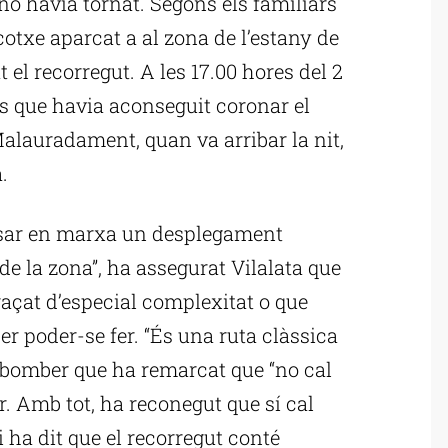
no havia tornat. Segons els familiars
cotxe aparcat a al zona de l’estany de
t el recorregut. A les 17.00 hores del 2
s que havia aconseguit coronar el
Malauradament, quan va arribar la nit,
.
posar en marxa un desplegament
de la zona”, ha assegurat Vilalata que
raçat d’especial complexitat o que
er poder-se fer. “És una ruta clàssica
 bomber que ha remarcat que “no cal
er. Amb tot, ha reconegut que sí cal
 ha dit que el recorregut conté