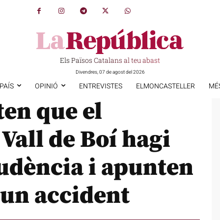
Els Països Catalans al teu abast
Divendres, 07 de agost del 2026
PAÍS
OPINIÓ
ENTREVISTES
ELMONCASTELLER
MÉ
en que el
Vall de Boí hagi
dència i apunten
 un accident