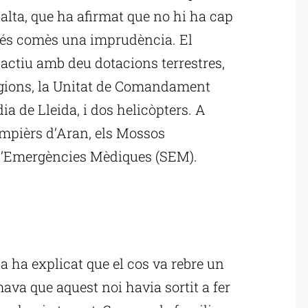
lalta, que ha afirmat que no hi ha cap
gués comès una imprudència. El
 actiu amb deu dotacions terrestres,
regions, la Unitat de Comandament
ia de Lleida, i dos helicòpters. A
ompièrs d’Aran, els Mossos
 d’Emergències Mèdiques (SEM).
ublicitat
a ha explicat que el cos va rebre un
mava que aquest noi havia sortit a fer