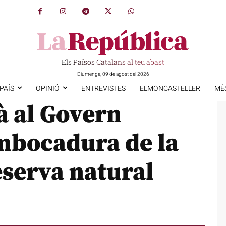
Els Països Catalans al teu abast
Diumenge, 09 de agost del 2026
PAÍS
OPINIÓ
ENTREVISTES
ELMONCASTELLER
MÉ
 al Govern
embocadura de la
eserva natural