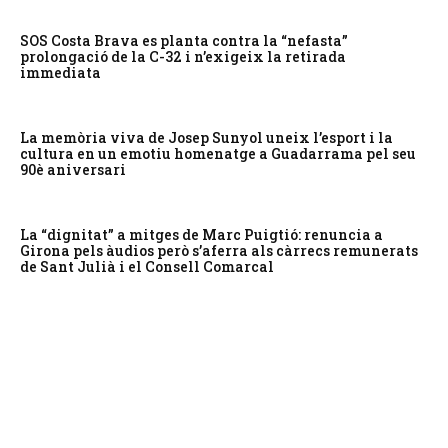
SOS Costa Brava es planta contra la “nefasta”
prolongació de la C-32 i n’exigeix la retirada
immediata
La memòria viva de Josep Sunyol uneix l’esport i la
cultura en un emotiu homenatge a Guadarrama pel seu
90è aniversari
La “dignitat” a mitges de Marc Puigtió: renuncia a
Girona pels àudios però s’aferra als càrrecs remunerats
de Sant Julià i el Consell Comarcal