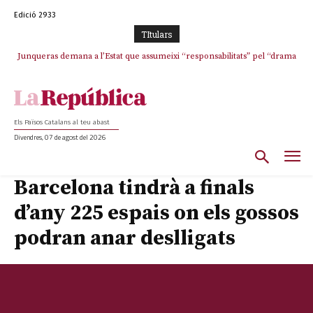
Edició 2933
TItulars
Junqueras demana a l’Estat que assumeixi “responsabilitats” pel “drama
SOS Costa Brava es planta contra la “nefasta” prolongació de la C-32 i
humà” a Ceuta i avança que Catalunya haurà de continuar acollint
n’exigeix la retirada immediata
menors
Els Països Catalans al teu abast
Divendres, 07 de agost del 2026
Barcelona tindrà a finals
d’any 225 espais on els gossos
podran anar deslligats