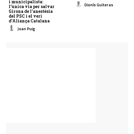
i municipalista:
Dionís Guiteras
l’única via per salvar
Girona de l’anestèsia
del PSC i el verí
d’Aliança Catalana
Joan Puig