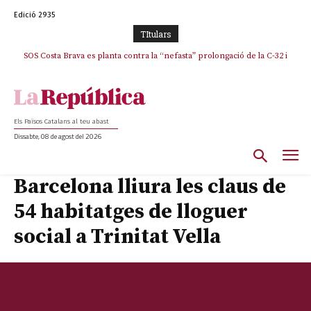
Edició 2935
TItulars
SOS Costa Brava es planta contra la “nefasta” prolongació de la C-32 i
La memòria viva de Josep Sunyol uneix l’esport i la cultura en un emotiu
homenatge a Guadarrama pel seu 90è aniversari
n’exigeix la retirada immediata
Els Països Catalans al teu abast
Dissabte, 08 de agost del 2026
Barcelona lliura les claus de
54 habitatges de lloguer
social a Trinitat Vella